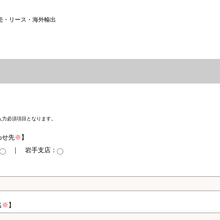
売・リース・海外輸出
入力必須項目となります。
わせ先
※
】
｜ 岩手支店：
名
※
】