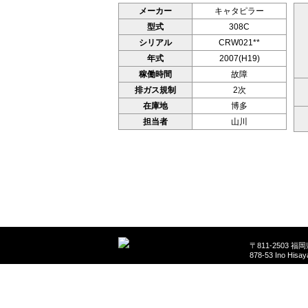
メーカー
キャタピラー
型式
308C
シリアル
CRW021**
年式
2007(H19)
稼働時間
故障
排ガス規制
2次
在庫地
博多
担当者
山川
〒811-2503 
878-53 Ino Hisa