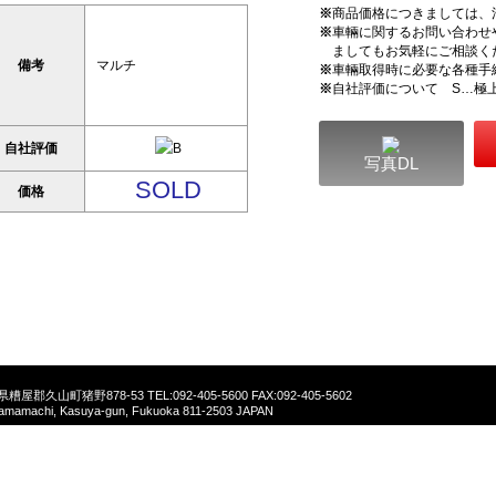
※
商品価格につきましては、
※
車輛に関するお問い合わせ
ましてもお気軽にご相談く
備考
マルチ
※
車輛取得時に必要な各種手
※
自社評価について S…極
自社評価
写真DL
SOLD
価格
福岡県糟屋郡久山町猪野878-53
TEL:092-405-5600 FAX:092-405-5602
yamamachi, Kasuya-gun, Fukuoka 811-2503 JAPAN