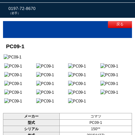
0197-72-8670
（岩手）
戻る
PC09-1
メーカー
コマツ
型式
PC09-1
シリアル
150**