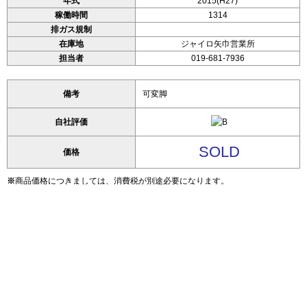
年式
2015(H27)
稼働時間
1314
排ガス規制
在庫地
ジャイロ矢巾営業所
担当者
019-681-7936
備考
可変脚
自社評価
SOLD
価格
※
商品価格につきましては、消費税が別途必要になります。
※
車輛に関するお問い合わせや現車確認希望、ご購入後の納車場所・陸送につ
きましてもお気軽にご相談ください。
※
車輛取得時に必要な各種手続きの代行も承っておりますのでご安心くださ
い。
※
自社評価について S…極上 A…優秀 B…良好 C…普通 D…難あり
写真DL