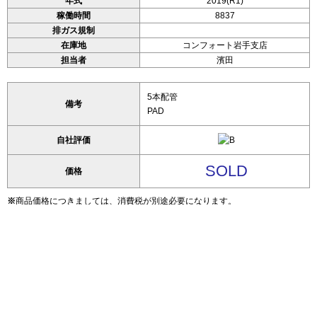
年式
2019(R1)
稼働時間
8837
排ガス規制
在庫地
コンフォート岩手支店
担当者
濱田
5本配管
備考
PAD
自社評価
SOLD
価格
※
商品価格につきましては、消費税が別途必要になります。
※
車輛に関するお問い合わせや現車確認希望、ご購入後の納車場所・陸送につ
きましてもお気軽にご相談ください。
※
車輛取得時に必要な各種手続きの代行も承っておりますのでご安心くださ
い。
※
自社評価について S…極上 A…優秀 B…良好 C…普通 D…難あり
写真DL