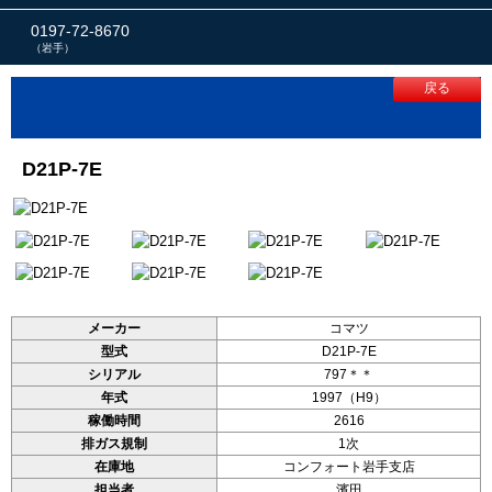
0197-72-8670
（岩手）
戻る
D21P-7E
メーカー
コマツ
型式
D21P-7E
シリアル
797＊＊
年式
1997（H9）
稼働時間
2616
排ガス規制
1次
在庫地
コンフォート岩手支店
担当者
濱田